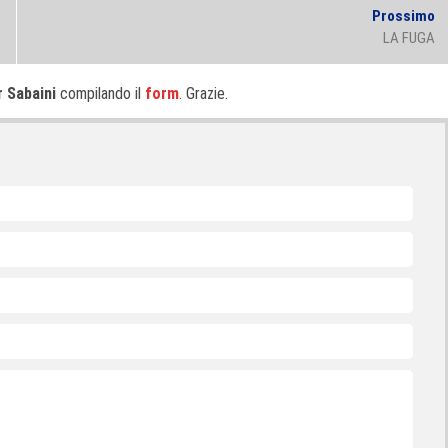
N
Prossimo
po
LA FUGA
r Sabaini
compilando il
form
. Grazie.