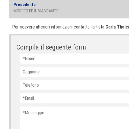
Navigazione
Previous
Precedente
articoli
post:
MORFEO ED IL VIANDANTE
Per ricevere ulteriori informazioni contatta l'artista
Carla Thale
Compila il seguente form