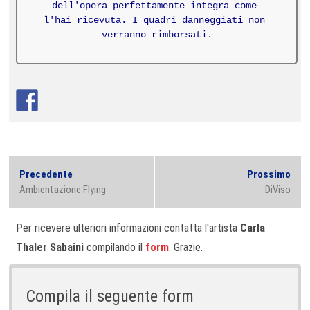
dell'opera 
perfettamente integra come 
l'hai ricevuta. 
I quadri danneggiati non 
verranno rimborsati.
Navigazione
Previous
Next
Precedente
Prossimo
articoli
post:
post
Ambientazione Flying
DiViso
Per ricevere ulteriori informazioni contatta l'artista
Carla
Thaler Sabaini
compilando il
form
. Grazie.
Compila il seguente form