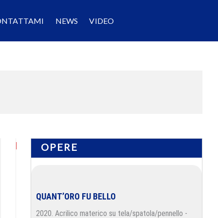
ONTATTAMI
NEWS
VIDEO
OPERE
QUANT’ORO FU BELLO
2020. Acrilico materico su tela/spatola/pennello -