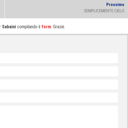
N
Prossimo
po
SEMPLICEMENTE CIELO
r Sabaini
compilando il
form
. Grazie.