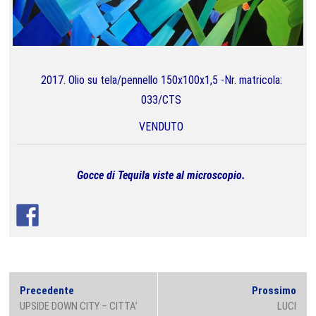
2017. Olio su tela/pennello 150x100x1,5 -Nr. matricola:
033/CTS
VENDUTO
Gocce di Tequila viste al microscopio.
Navigazione
Previous
Next
Precedente
Prossimo
articoli
post:
post
UPSIDE DOWN CITY – CITTA’
LUCI