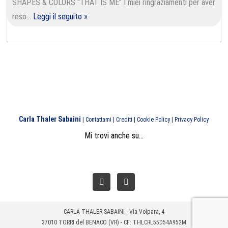
SHAPES & COLORS "THAT IS ME" I miei ringraziamenti per aver
reso…
Leggi il seguito »
Carla Thaler Sabaini
|
Contattami
|
Crediti
|
Cookie Policy
|
Privacy Policy
Mi trovi anche su...
Facebook
Instagram
CARLA THALER SABAINI - Via Volpara, 4
37010 TORRI del BENACO (VR) - CF: THLCRL55D54A952M