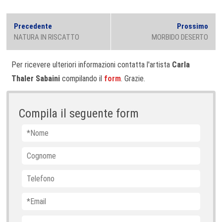
Navigazione
Previous
Next
Precedente
Prossimo
articoli
post:
post
NATURA IN RISCATTO
MORBIDO DESERTO
Per ricevere ulteriori informazioni contatta l'artista
Carla
Thaler Sabaini
compilando il
form
. Grazie.
Compila il seguente form