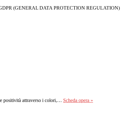
t. 13-14 DEL GDPR (GENERAL DATA PROTECTION REGULATION)
 positività attraverso i colori,…
Scheda opera »